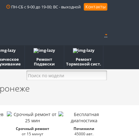
Контакты
ПН-СБ с 9-00 до 19-00; ВС - выходной
ническое
Ремонт
Ремонт
уживание
Подвески
Тормозной сист.
оронеже
Срочный ремонт
Починили
от 15 минут
45000 авт.