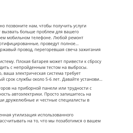
но позвоните нам, чтобы получить услуги
т вызвать больше проблем для вашего
воем мобильном телефоне. Любой ремонт
ертифицированные, проведут полное
 ржавый провод, перегоревшая свеча зажигания
стему. Плохая батарея может привести к сбросу
здить с непройденным тестом на выбросы.
, ваша электрическая система требует
й срок службы около 5-6 лет. Давайте установим
торов на приборной панели или трудности с
ность автоэлектрики. Просто запишитесь на
ши дружелюбные и честные специалисты в
венная утилизация использованного
рассчитывать на то, что мы позаботимся о вашем