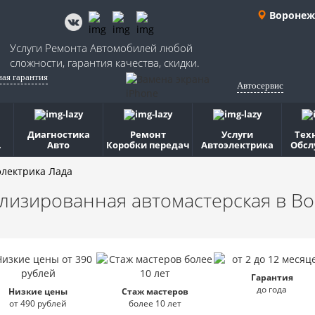
Воронеж
Услуги Ремонта Автомобилей любой
сложности, гарантия качества, скидки.
ная гарантия
Автосервис
Диагностика
Ремонт
Услуги
Тех
.
Авто
Коробки передач
Автоэлектрика
Обсл
электрика Лада
лизированная автомастерская
в В
Гарантия
до года
Низкие цены
Стаж мастеров
от 490 рублей
более 10 лет