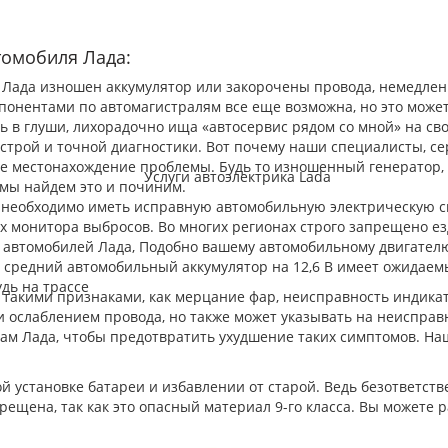
томобиля Лада:
 Лада изношен аккумулятор или закорочены провода, немедлен
понентами по автомагистралям все еще возможна, но это може
ть в глуши, лихорадочно ища «автосервис рядом со мной» на с
ыстрой и точной диагностики. Вот почему наши специалисты, с
е местонахождение проблемы. Будь то изношенный генератор,
мы найдем это и починим.
е необходимо иметь исправную автомобильную электрическую си
х монитора выбросов. Во многих регионах строго запрещено е
 автомобилей Лада, Подобно вашему автомобильному двигателю
 средний автомобильный аккумулятор на 12,6 В имеет ожидаемы
удь на трассе
а такими признаками, как мерцание фар, неисправность индика
и ослаблением провода, но также может указывать на неисправ
м Лада, чтобы предотвратить ухудшение таких симптомов. На
ой установке батареи и избавлении от старой. Ведь безответст
ещена, так как это опасный материал 9-го класса. Вы можете 