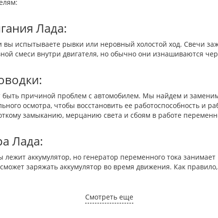
елям:
гания Лада:
ли вы испытываете рывки или неровный холостой ход. Свечи за
ой смеси внутри двигателя, но обычно они изнашиваются чере
оводки:
ет быть причиной проблем с автомобилем. Мы найдем и замени
ного осмотра, чтобы восстановить ее работоспособность и ра
откому замыканию, мерцанию света и сбоям в работе переменно
а Лада:
 лежит аккумулятор, но генератор переменного тока занимает 
 сможет заряжать аккумулятор во время движения. Как правило
Смотреть еще