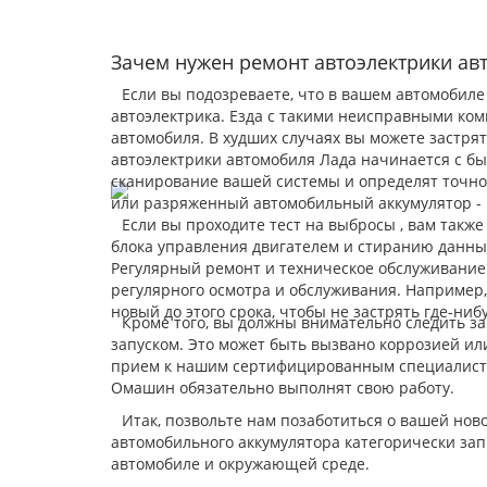
Зачем нужен ремонт автоэлектрики ав
Если вы подозреваете, что в вашем автомобиле
автоэлектрика. Езда с такими неисправными ком
автомобиля. В худших случаях вы можете застря
автоэлектрики автомобиля Лада начинается с б
сканирование вашей системы и определят точно
или разряженный автомобильный аккумулятор - 
Если вы проходите тест на выбросы , вам такж
блока управления двигателем и стиранию данны
Регулярный ремонт и техническое обслуживание
регулярного осмотра и обслуживания. Например,
новый до этого срока, чтобы не застрять где-ниб
Кроме того, вы должны внимательно следить з
запуском. Это может быть вызвано коррозией ил
прием к нашим сертифицированным специалиста
Омашин обязательно выполнят свою работу.
Итак, позвольте нам позаботиться о вашей нов
автомобильного аккумулятора категорически запр
автомобиле и окружающей среде.