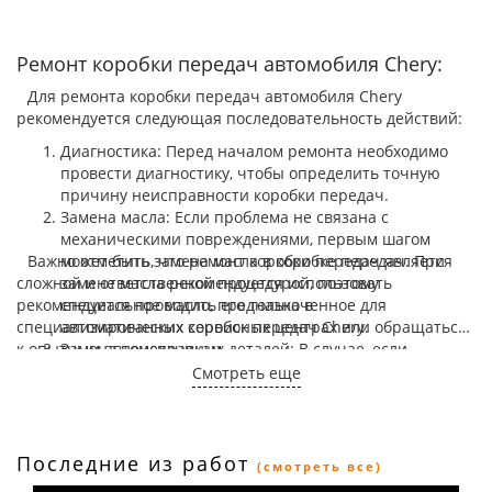
Ремонт коробки передач автомобиля Chery:
Для ремонта коробки передач автомобиля Chery
рекомендуется следующая последовательность действий:
Диагностика: Перед началом ремонта необходимо
провести диагностику, чтобы определить точную
причину неисправности коробки передач.
Замена масла: Если проблема не связана с
механическими повреждениями, первым шагом
Важно отметить, что ремонт коробки передач является
может быть замена масла в коробке передач. При
сложной и ответственной процедурой, поэтому
замене масла рекомендуется использовать
рекомендуется проводить его только в
специальное масло, предназначенное для
специализированных сервисных центрах или обращаться
автоматических коробок передач Chery.
к опытным автомеханикам.
Замена неисправных деталей: В случае, если
неисправность вызвана поломкой каких-либо
Смотреть еще
деталей коробки передач, они должны быть
заменены. Рекомендуется использовать
оригинальные запчасти Chery для гарантии качества
и долговечности.
Последние из работ
(смотреть все)
Ремонт или замена коробки передач: В некоторых